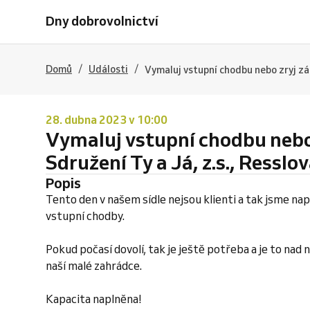
Dny dobrovolnictví
/
/
Domů
Události
Vymaluj vstupní chodbu nebo zryj záh
28. dubna 2023 v 10:00
Vymaluj vstupní chodbu nebo 
Sdružení Ty a Já, z.s., Resslo
Popis
Tento den v našem sídle nejsou klienti a tak jsme nap
vstupní chodby.
Pokud počasí dovolí, tak je ještě potřeba a je to nad 
naší malé zahrádce.
Kapacita naplněna!